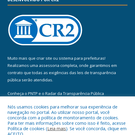
Muito mais que
criar site
ou
sistema para prefeituras
!
Realizamos uma
assessoria
completa, onde garantimos em
contrato que todas as exigências das
leis de transparência
pública
serão atendidas.
Conheça o
PNTP
e o
Radar da Transparência Pública
Nós usamos cookies para melhorar sua experiência de
navegação no portal. Ao utilizar nosso portal, você
concorda com a política de monitoramento de cookies.
Para ter mais informações sobre como isso é feito, acesse
Todos os direitos reservados a Câmara Municipal de Floresta do
Política de cookies (
Leia mais
). Se você concorda, clique em
Araguaia.
ACEITO.