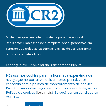
Muito mais que
criar site
ou
sistema para prefeituras
!
Realizamos uma
assessoria
completa, onde garantimos em
contrato que todas as exigências das
leis de transparência
pública
serão atendidas.
Conheça o
PNTP
e o
Radar da Transparência Pública
Nós usamos cookies para melhorar sua experiência de
navegação no portal. Ao utilizar nosso portal, você
concorda com a política de monitoramento de cookies.
Para ter mais informações sobre como isso é feito, acesse
Todos os direitos reservados a Câmara Municipal de Floresta do
Política de cookies (
Leia mais
). Se você concorda, clique em
Araguaia.
ACEITO.
Mapa do Site
Acessar Área Administrativa
ACEITO
Leia mais