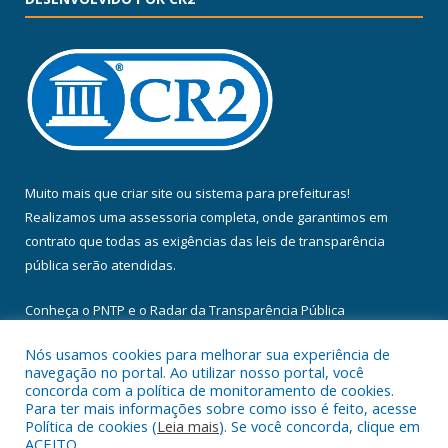
Muito mais que
criar site
ou
sistema para prefeituras
!
Realizamos uma
assessoria
completa, onde garantimos em
contrato que todas as exigências das
leis de transparência
pública
serão atendidas.
Conheça o
PNTP
e o
Radar da Transparência Pública
Nós usamos cookies para melhorar sua experiência de
navegação no portal. Ao utilizar nosso portal, você
concorda com a política de monitoramento de cookies.
Para ter mais informações sobre como isso é feito, acesse
Todos os direitos reservados a Câmara Municipal de Floresta do
Política de cookies (
Leia mais
). Se você concorda, clique em
Araguaia.
ACEITO.