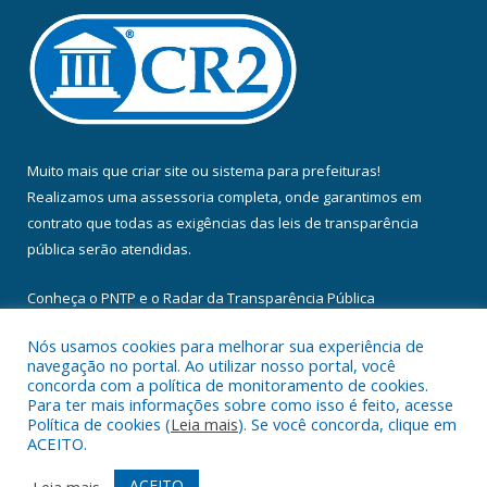
Muito mais que
criar site
ou
sistema para prefeituras
!
Realizamos uma
assessoria
completa, onde garantimos em
contrato que todas as exigências das
leis de transparência
pública
serão atendidas.
Conheça o
PNTP
e o
Radar da Transparência Pública
Nós usamos cookies para melhorar sua experiência de
navegação no portal. Ao utilizar nosso portal, você
concorda com a política de monitoramento de cookies.
Para ter mais informações sobre como isso é feito, acesse
Todos os direitos reservados a Câmara Municipal de Floresta do
Política de cookies (
Leia mais
). Se você concorda, clique em
Araguaia.
ACEITO.
Mapa do Site
Acessar Área Administrativa
ACEITO
Leia mais