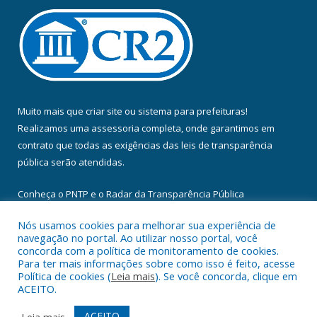
Muito mais que
criar site
ou
sistema para prefeituras
!
Realizamos uma
assessoria
completa, onde garantimos em
contrato que todas as exigências das
leis de transparência
pública
serão atendidas.
Conheça o
PNTP
e o
Radar da Transparência Pública
Nós usamos cookies para melhorar sua experiência de
navegação no portal. Ao utilizar nosso portal, você
concorda com a política de monitoramento de cookies.
Para ter mais informações sobre como isso é feito, acesse
Todos os direitos reservados a Câmara Municipal de Floresta do
Política de cookies (
Leia mais
). Se você concorda, clique em
Araguaia.
ACEITO.
Mapa do Site
Acessar Área Administrativa
ACEITO
Leia mais