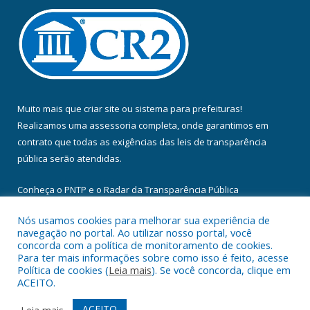
Muito mais que
criar site
ou
sistema para prefeituras
!
Realizamos uma
assessoria
completa, onde garantimos em
contrato que todas as exigências das
leis de transparência
pública
serão atendidas.
Conheça o
PNTP
e o
Radar da Transparência Pública
Nós usamos cookies para melhorar sua experiência de
navegação no portal. Ao utilizar nosso portal, você
concorda com a política de monitoramento de cookies.
Para ter mais informações sobre como isso é feito, acesse
Todos os direitos reservados a Câmara Municipal de Floresta do
Política de cookies (
Leia mais
). Se você concorda, clique em
Araguaia.
ACEITO.
Mapa do Site
Acessar Área Administrativa
ACEITO
Leia mais